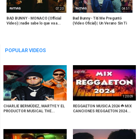
07:20
04:51
BAD BUNNY - MONACO (Official
Bad Bunny - Tití Me Preguntó
Video) | nadie sabe lo que va a...
(Video Oficial) | Un Verano Sin Ti
POPULAR VIDEOS
1:20:09
CHARLIE BERMÚDEZ, MARTYE Y EL
REGGAETON MUSICA 2024 ☘️ MIX
PRODUCTOR MUSICAL THE...
CANCIONES REGGAETON 2024...