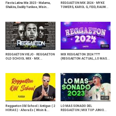
Fiesta Latina Mix 2023 - Maluma,
REGGAETON MIX 2024 - MYKE
Shakira, Daddy Yankee, Wisin...
TOWERS, KAROL G, FEID, RAUW...
33:00
REGGAETON VIEJO - REGGAETON
MIX REGGAETON 2024 ????
OLD SCHOOL MIX - MIX...
(REGGAETON ACTUAL, LO MAS...
1:54:42
41:39
Reggaeton Old School / Antiguo ( 2
LO MAS SONADO DEL
HORAS ) - Ahora Es ( Wisin &...
REGGAETON | MIX TOP JUNIO...