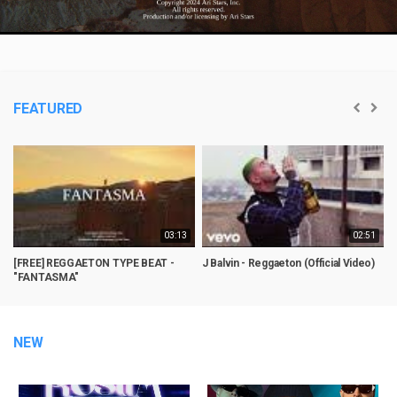
Video
FEATURED
03:13
02:51
[FREE] REGGAETON TYPE BEAT -
J Balvin - Reggaeton (Official Video)
B
"FANTASMA"
P
NEW