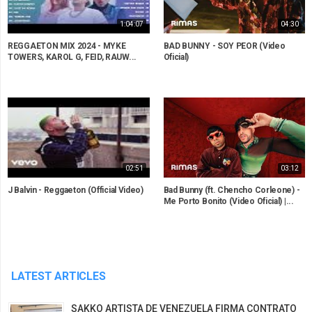
1:04:07
04:30
REGGAETON MIX 2024 - MYKE
BAD BUNNY - SOY PEOR (Video
TOWERS, KAROL G, FEID, RAUW...
Oficial)
02:51
03:12
J Balvin - Reggaeton (Official Video)
Bad Bunny (ft. Chencho Corleone) -
Me Porto Bonito (Video Oficial) |...
LATEST ARTICLES
SAKKO ARTISTA DE VENEZUELA FIRMA CONTRATO