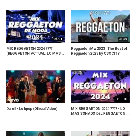
30:21
34:48
MIX REGGAETON 2024 ????
Reggaeton Mix 2023 | The Best of
(REGGAETON ACTUAL, LO MAS...
Reggaeton 2023 by OSOCITY
03:20
1:13:10
Darell - Lollipop (Official Video)
MIX REGGAETON 2024 ???? - LO
MAS SONADO DEL REGGAETON...