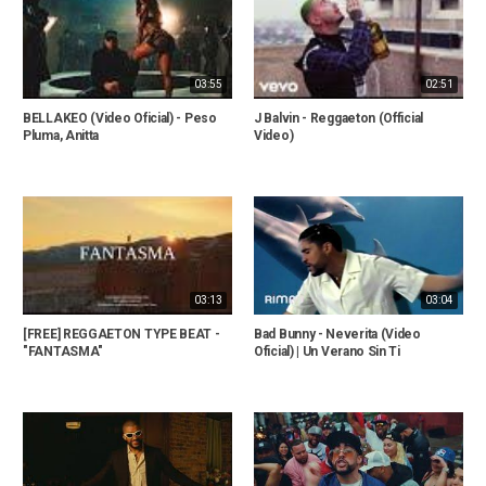
03:55
02:51
BELLAKEO (Video Oficial) - Peso
J Balvin - Reggaeton (Official
Pluma, Anitta
Video)
03:13
03:04
[FREE] REGGAETON TYPE BEAT -
Bad Bunny - Neverita (Video
"FANTASMA"
Oficial) | Un Verano Sin Ti