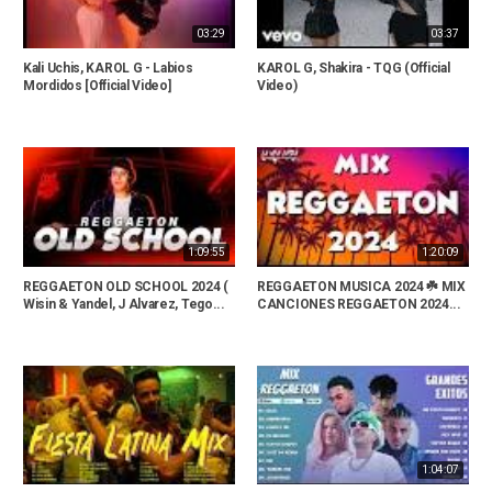
03:29
03:37
Kali Uchis, KAROL G - Labios
KAROL G, Shakira - TQG (Official
Mordidos [Official Video]
Video)
1:09:55
1:20:09
REGGAETON OLD SCHOOL 2024 (
REGGAETON MUSICA 2024 ☘️ MIX
Wisin & Yandel, J Alvarez, Tego...
CANCIONES REGGAETON 2024...
1:04:07